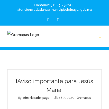
Skip
Llámanos: 311 456 9224
|
atencionciudadana@municipiodelnayar.gob.mx
to
Facebook
Email
content
¡Aviso importante para Jesús
María!
By
administrador page
|
julio 18th, 2025
|
Oromapas